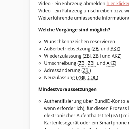
Video - ein Fahrzeug abmelden
hier klicke
Video - ein Fahrzeug umschreiben bzw. w
Weiterführende umfassende Informationen
Welche Vorgänge sind möglich?
Wunschkennzeichen reservieren
Außerbetriebsetzung (
ZBI
und
AKZ
)
Wiederzulassung (
ZBI
,
ZBII
und
AKZ
)
Umschreibung (
ZBI
,
ZBII
und
AKZ
)
Adressänderung (
ZBI
)
Neuzulassung (
ZBII
,
COC
)
Mindestvoraussetzungen
Authentifizierung über BundID-Konto a
wenn erforderlich), für diesen Prozes
elektronischer Aufenthaltstitel (eAT) mi
Kartenlesegerät oder ein Smartphone 