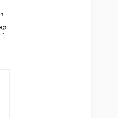
en
legt
se
n