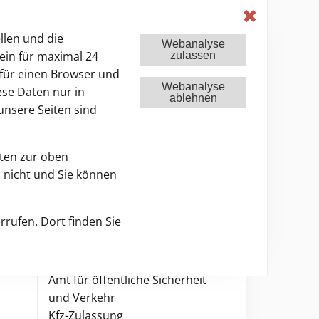
de
Farbwechsel
✖
llen und die
Webanalyse
ein für maximal 24
zulassen
für einen Browser und
Webanalyse
ese Daten nur in
ablehnen
unsere Seiten sind
tworten
Kfz-Zulassungsbehörden
aten zur oben
 nicht und Sie können
rrufen. Dort finden Sie
Kontakt
Landkreis Ostprignitz-Ruppin
Amt für öffentliche Sicherheit
und Verkehr
Kfz-Zulassung