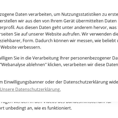
ogene Daten verarbeiten, um Nutzungsstatistiken zu erste
erstellen wir aus den von Ihrem Gerät übermittelten Daten 
profil. Aus diesen Daten geht unter anderem hervor, was 
rseiten Sie auf unserer Website aufrufen. Wir verwenden di
eziehbarer, Form. Dadurch können wir messen, wie beliebt 
r Website verbessern.
Start
Flyer i-Kfz
Fragen & An
willigen Sie in die Verarbeitung Ihrer personenbezogener D
Webanalyse ablehnen" klicken, verarbeiten wir diese Daten
OPR Ostprignitz-Ruppin
z-Ruppin
sem Einwilligungsbanner oder der Datenschutzerklärung wide
Unsere Datenschutzerklärung.
erten Fahrzeugzulassung
 Fragen werden in den Videos des Bundesministerium für
ort unbedingt an, wie es funktioniert.