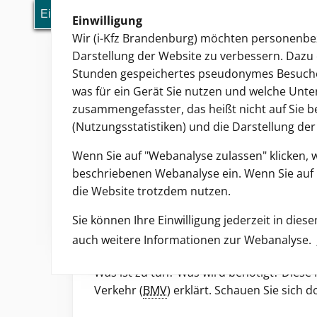
Einwilligung
Einwilligung
ikfz.brandenburg.de
Wir (i-Kfz Brandenburg) möchten personenbez
Darstellung der Website zu verbessern. Dazu 
Stunden gespeichertes pseudonymes Besucher
was für ein Gerät Sie nutzen und welche Unte
zusammengefasster, das heißt nicht auf Sie b
(Nutzungsstatistiken) und die Darstellung de
Wenn Sie auf "Webanalyse zulassen" klicken, 
beschriebenen Webanalyse ein. Wenn Sie auf "
Sie sind hier:
Start
Kfz-Zulassungsbehörden
die Website trotzdem nutzen.
Landkreis Ostprignit
Sie können Ihre Einwilligung jederzeit in die
auch weitere Informationen zur Webanalyse.
Herzlich willkommen zur internetbasi
Was ist zu tun? Was wird benötigt? Diese
Verkehr (
BMV
) erklärt. Schauen Sie sich d